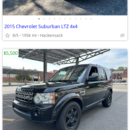
•
•
•
•
•
•
•
•
•
•
•
2015 Chevrolet Suburban LTZ 4x4
8/5
195k mi
Hackensack
$5,500