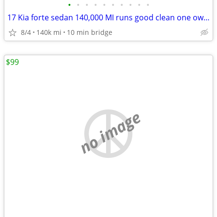
•
•
•
•
•
•
•
•
•
•
17 Kia forte sedan 140,000 MI runs good clean one owner all original
8/4
140k mi
10 min bridge
$99
no image