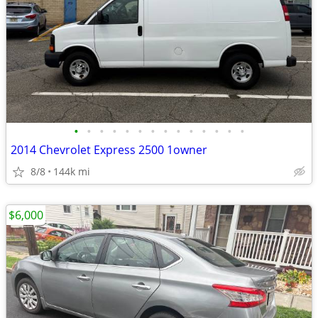
•
•
•
•
•
•
•
•
•
•
•
•
•
•
2014 Chevrolet Express 2500 1owner
8/8
144k mi
$6,000