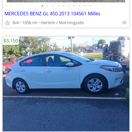
•
•
•
•
•
•
•
•
•
•
MERCEDES BENZ GL 450 2013 104561 Milles
8/4
105k mi
Harlem / Morningside
$3,150