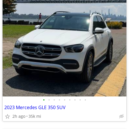
•
•
•
•
•
•
•
•
•
2023 Mercedes GLE 350 SUV
2h ago
35k mi