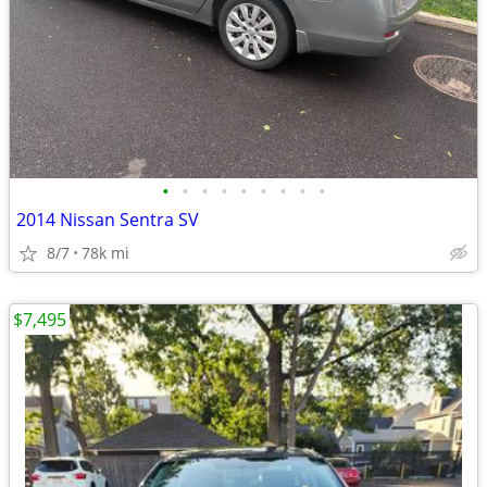
•
•
•
•
•
•
•
•
•
2014 Nissan Sentra SV
8/7
78k mi
$7,495