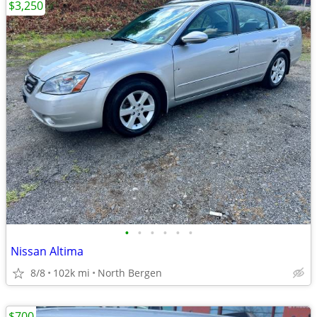
$3,250
•
•
•
•
•
•
Nissan Altima
8/8
102k mi
North Bergen
$700