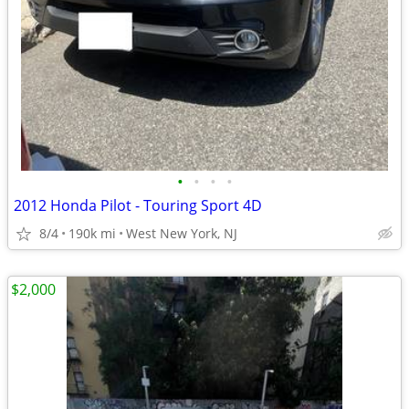
•
•
•
•
2012 Honda Pilot - Touring Sport 4D
8/4
190k mi
West New York, NJ
$2,000