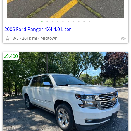
•
•
•
•
•
•
•
•
•
•
2006 Ford Ranger 4X4 4.0 Liter
8/5
201k mi
Midtown
$9,400