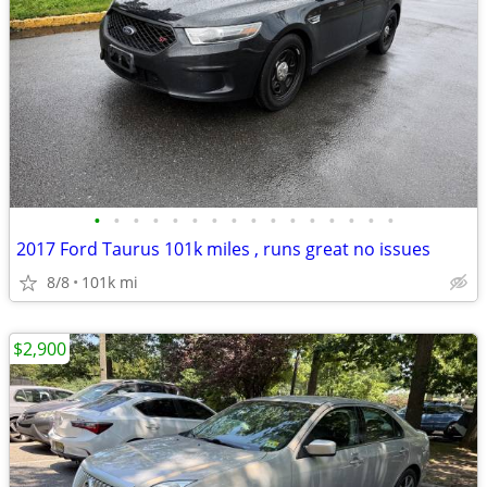
•
•
•
•
•
•
•
•
•
•
•
•
•
•
•
•
2017 Ford Taurus 101k miles , runs great no issues
8/8
101k mi
$2,900