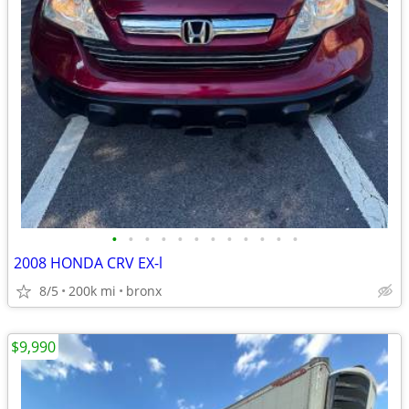
•
•
•
•
•
•
•
•
•
•
•
•
2008 HONDA CRV EX-l
8/5
200k mi
bronx
$9,990