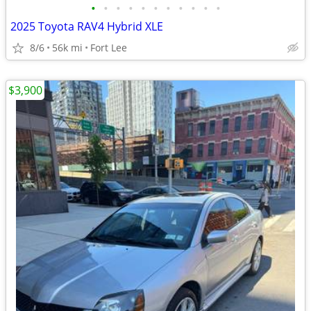
•
•
•
•
•
•
•
•
•
•
•
2025 Toyota RAV4 Hybrid XLE
8/6
56k mi
Fort Lee
$3,900