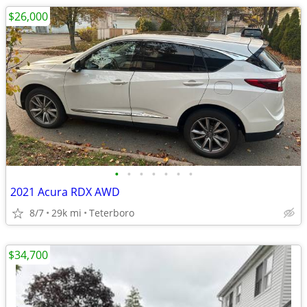
$26,000
•
•
•
•
•
•
•
2021 Acura RDX AWD
8/7
29k mi
Teterboro
$34,700