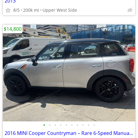
2013
8/5
200k mi
Upper West Side
$14,800
•
•
•
•
•
•
•
•
•
•
2016 MINI Cooper Countryman – Rare 6-Speed Manual – Only 37,337 Miles