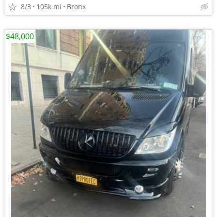
8/3
105k mi
Bronx
$48,000