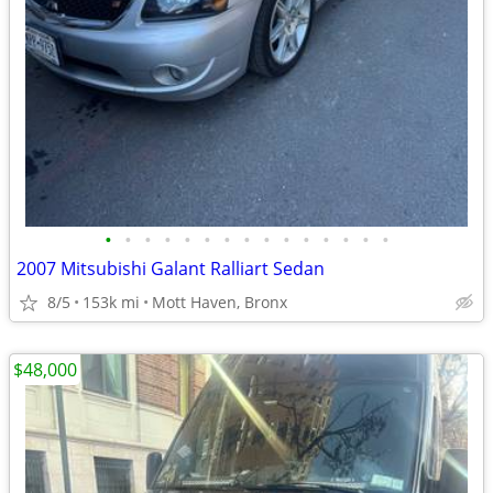
•
•
•
•
•
•
•
•
•
•
•
•
•
•
•
2007 Mitsubishi Galant Ralliart Sedan
8/5
153k mi
Mott Haven, Bronx
$48,000