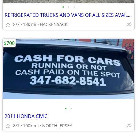
•
•
•
REFRIGERATED TRUCKS AND VANS OF ALL SIZES AVAILABLE!
8/7
13k mi
HACKENSACK
$700
•
•
2011 HONDA CIVIC
8/7
100k mi
NORTH JERSEY