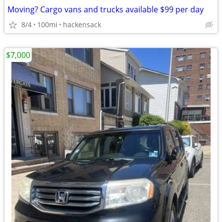
Moving? Cargo vans and trucks available $99 per day
8/4
100mi
hackensack
$7,000