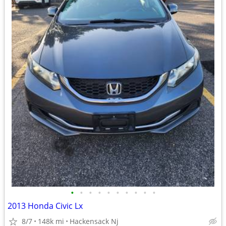
•
•
•
•
•
•
•
•
•
•
2013 Honda Civic Lx
8/7
148k mi
Hackensack Nj