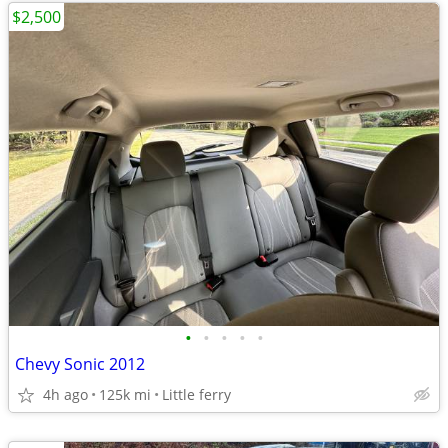
$2,500
•
•
•
•
•
Chevy Sonic 2012
4h ago
125k mi
Little ferry