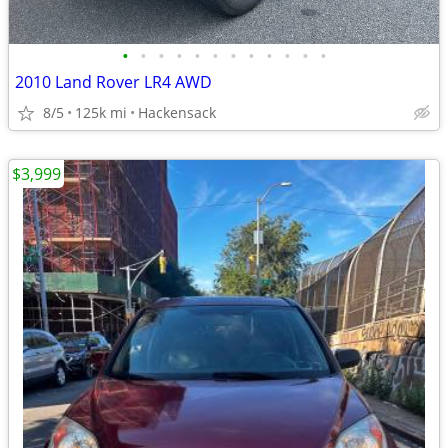
•
•
•
•
•
•
•
•
•
•
•
•
2010 Land Rover LR4 AWD
8/5
125k mi
Hackensack
$3,999