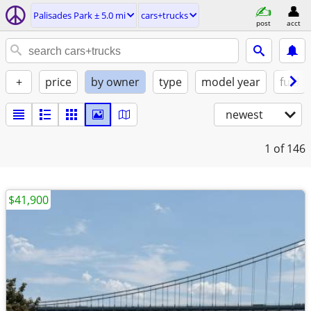
Palisades Park ± 5.0 mi
cars+trucks
post
acct
+
price
by owner
type
model year
fuel
newest
1
of 146
$41,900