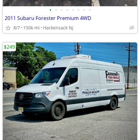
•
•
•
•
•
•
•
•
2011 Subaru Forester Premium 4WD
8/7
150k mi
Hackensack Nj
$249