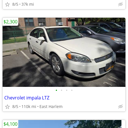
8/5
37k mi
$2,300
•
•
•
•
Chevrolet impala LTZ
8/5
110k mi
East Harlem
$4,100